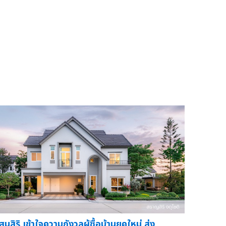
สนสิริ เข้าใจความกังวลผู้ซื้อบ้านยุคใหม่ ส่ง