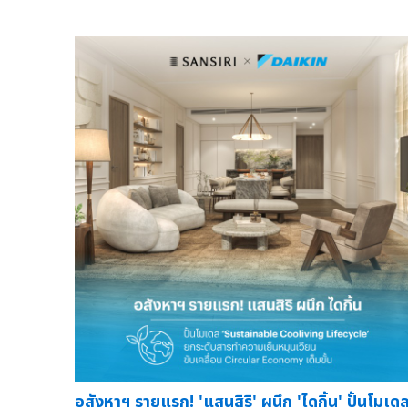
อสังหาฯ รายแรก! 'แสนสิริ' ผนึก 'ไดกิ้น' ปั้นโมเด