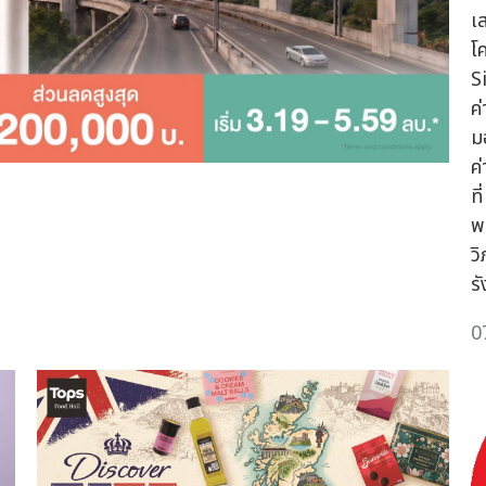
เ
โ
S
ค่
ม
ค
ท
พ
ว
รั
0