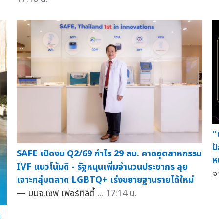
"
ป
SAFE เปิดงบ Q2/69 กำไร 29 ลบ. คาดอุตสาหกรรม
ห
IVF แนวโน้มดี - รัฐหนุนเพิ่มจำนวนประชากร ลุย
จ
เจาะกลุ่มตลาด LGBTQ+ เร่งขยายฐานรายได้ใหม่
— บมจ.เซฟ เฟอร์ทิลิตี้ ...
17:14 น.
ล