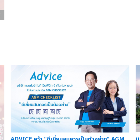
แ
ADVICE คว้า "ดีเยี่ยมสมควรเป็นตัวอย่าง" AGM