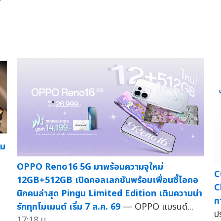
วม
—
OPPO Reno16 5G มาพร้อมความจุใหม่
C
12GB+512GB เปิดคอลเลกชันพร้อมเพื่อนซี้ไอคอ
C
นิกคนล่าสุด Pingu Limited Edition เติมความน่า
ก
รักทุกโมเมนต์ เริ่ม 7 ส.ค. 69
— OPPO แบรนด์...
ปร
17:18 น.