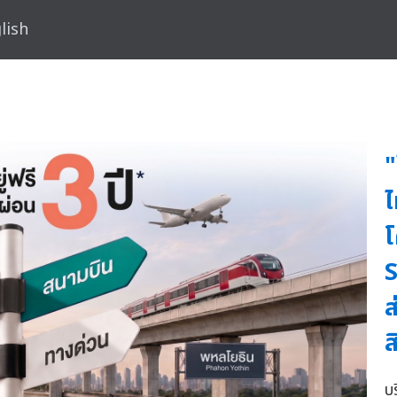
lish
"
ไ
ส
ส
บ